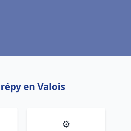
répy en Valois
⚙️