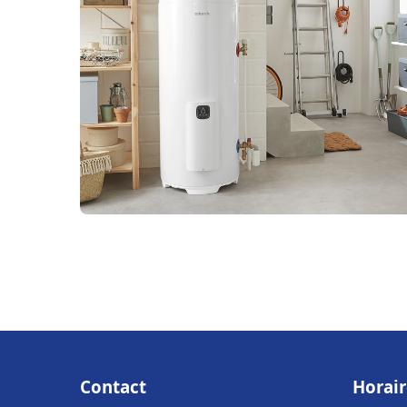
Contact
Horair