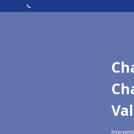
📞
Cha
Ch
Val
Interventi