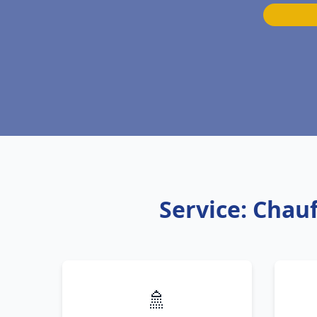
Service: Chau
🚿