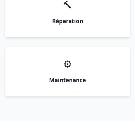
🔨
Réparation
⚙️
Maintenance