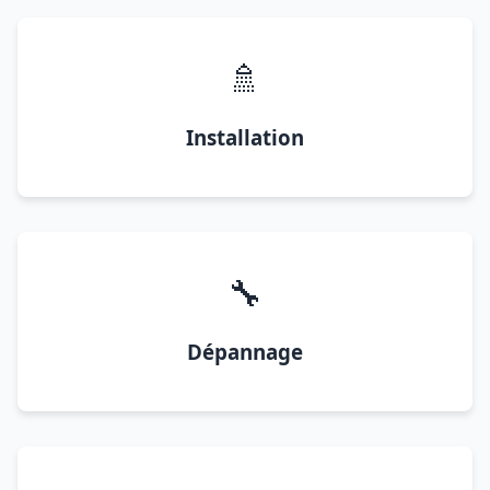
🚿
Installation
🔧
Dépannage