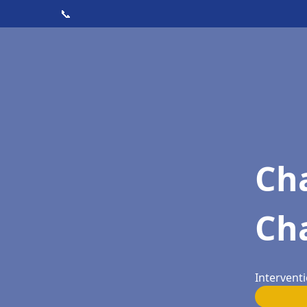
📞
Cha
Cha
Interventi