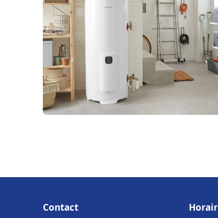
Contact
Horair