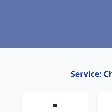
Service: C
🚿