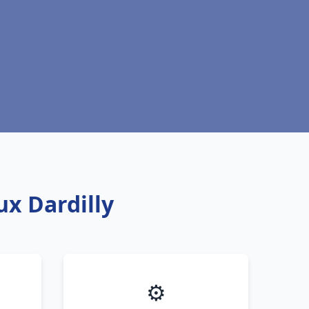
ux Dardilly
⚙️