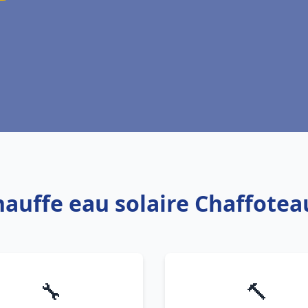
hauffe eau solaire Chaffotea
🔧
🔨