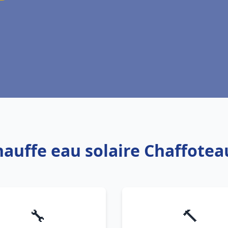
hauffe eau solaire Chaffote
🔧
🔨