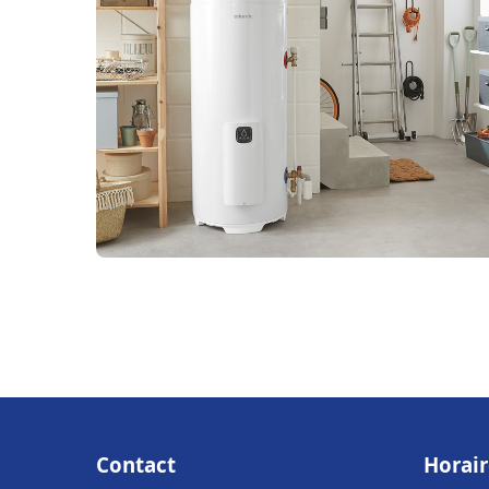
Contact
Horair