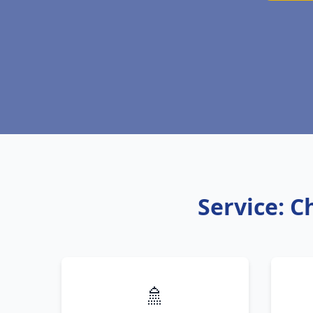
Service: C
🚿