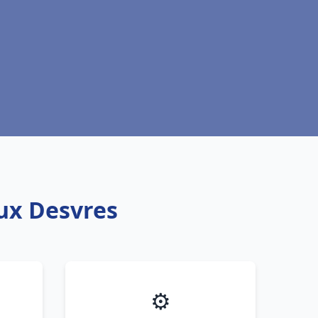
aux Desvres
⚙️