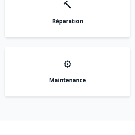
🔨
Réparation
⚙️
Maintenance