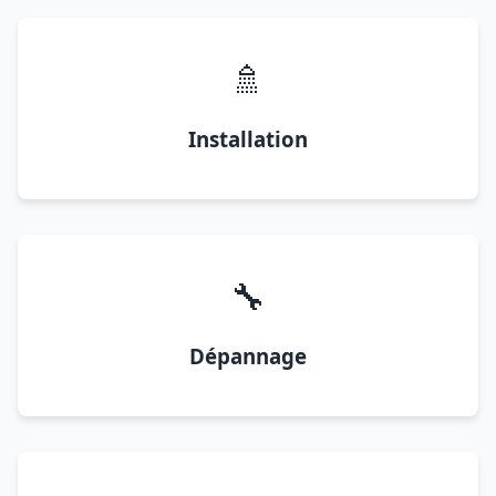
🚿
Installation
🔧
Dépannage