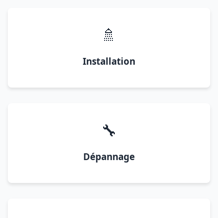
🚿
Installation
🔧
Dépannage