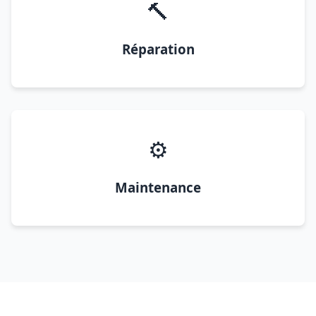
🔨
Réparation
⚙️
Maintenance