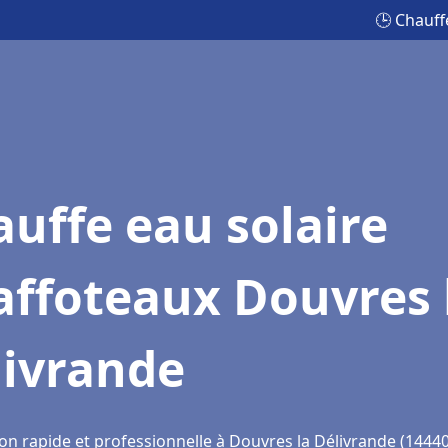
🕒 Chauff
uffe eau solaire
affoteaux Douvres 
livrande
on rapide et professionnelle à Douvres la Délivrande (14440