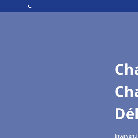
📞
Cha
Ch
Dé
Interventi