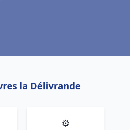
vres la Délivrande
⚙️