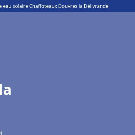
e eau solaire Chaffoteaux Douvres la Délivrande
la
)