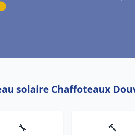
eau solaire Chaffoteaux Dou
🔧
🔨