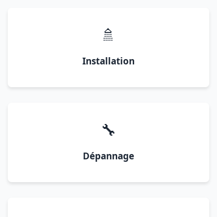
🚿
Installation
🔧
Dépannage