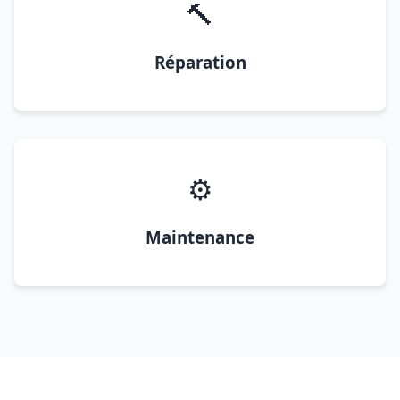
🔨
Réparation
⚙️
Maintenance