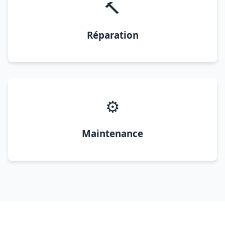
🔨
Réparation
⚙️
Maintenance