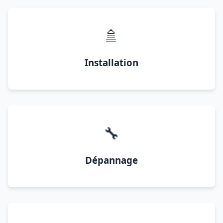
🚿
Installation
🔧
Dépannage