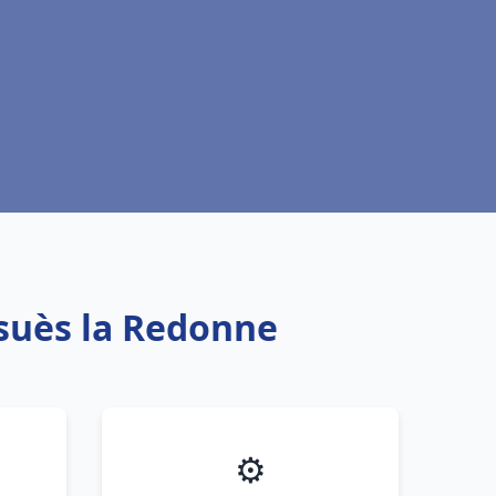
nsuès la Redonne
⚙️