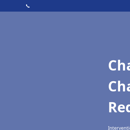
📞
Cha
Cha
Re
Intervent