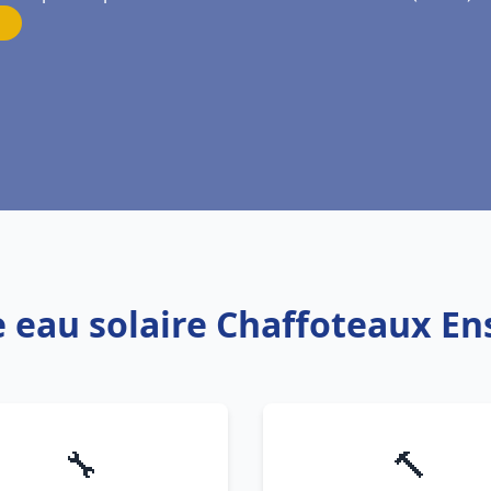
e eau solaire Chaffoteaux E
🔧
🔨