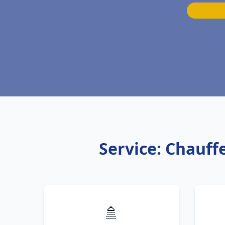
Service: Chauff
🚿