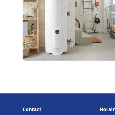
Contact
Horair