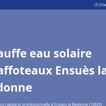
🕒 Cha
uffe eau solaire
ffoteaux Ensuès l
donne
ion rapide et professionnelle à Ensuès la Redonne (13820)