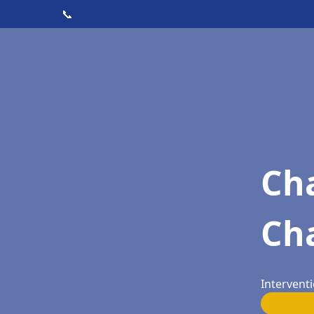
📞
Cha
Cha
Interventi