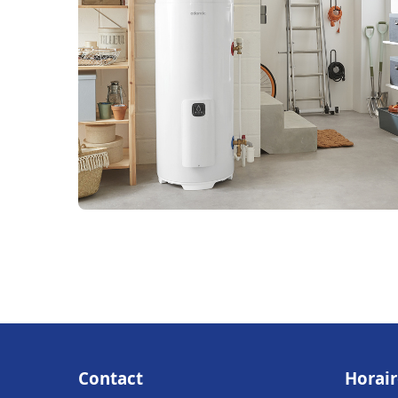
Contact
Horair