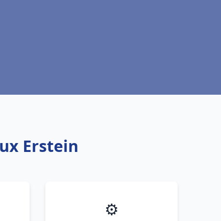
ux Erstein
⚙️