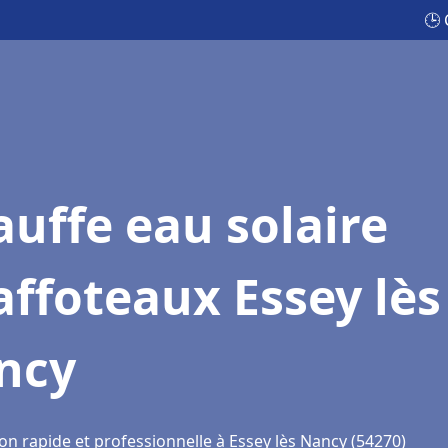
🕒 
uffe eau solaire
ffoteaux Essey lès
ncy
on rapide et professionnelle à Essey lès Nancy (54270)