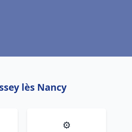
Essey lès Nancy
⚙️