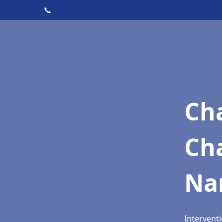
📞
Cha
Cha
Na
Interventi