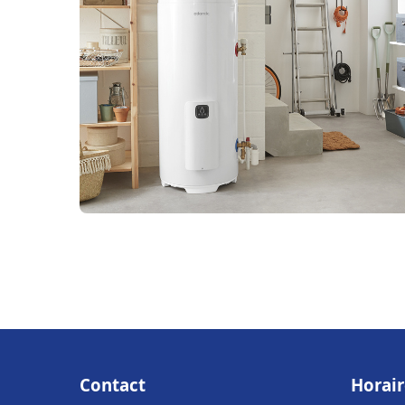
Contact
Horair