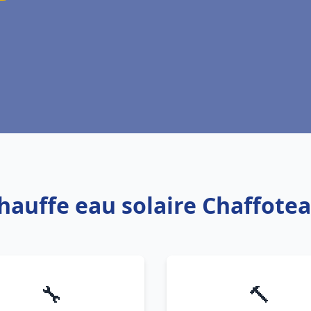
Chauffe eau solaire Chaffote
🔧
🔨