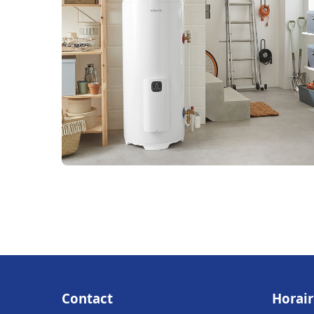
Contact
Horair