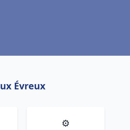
aux Évreux
⚙️