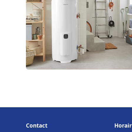
Contact
Horair