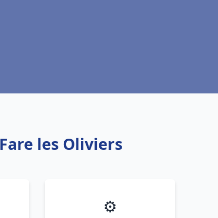
Fare les Oliviers
⚙️