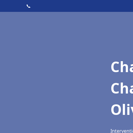
📞
Cha
Cha
Oli
Interventi