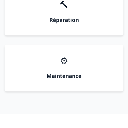
🔨
Réparation
⚙️
Maintenance