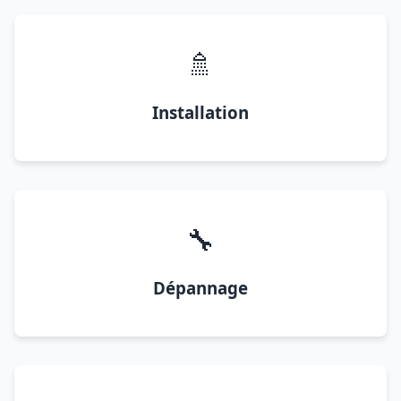
🚿
Installation
🔧
Dépannage