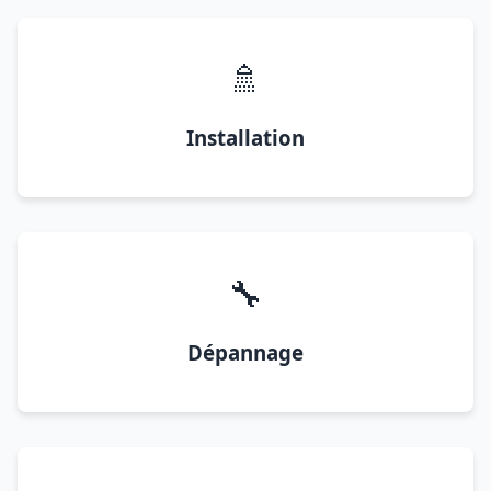
🚿
Installation
🔧
Dépannage