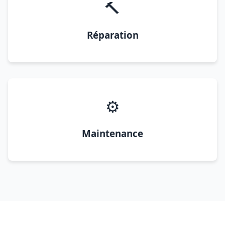
🔨
Réparation
⚙️
Maintenance