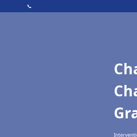
📞
Cha
Cha
Gr
Interventi