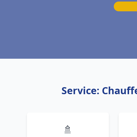
Service: Chauff
🚿