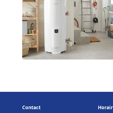
Contact
Horair