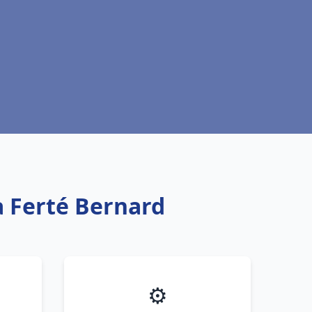
a Ferté Bernard
⚙️