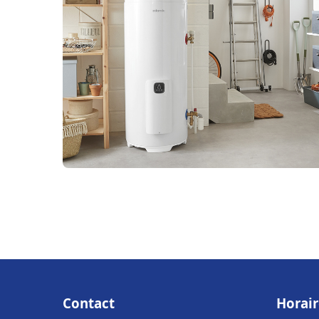
Contact
Horair