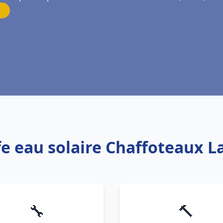
fe eau solaire Chaffoteaux L
🔧
🔨