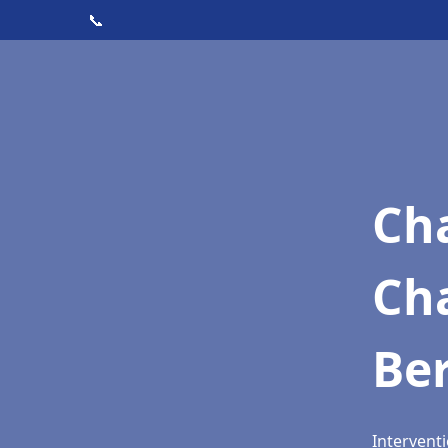
📞
Cha
Cha
Be
Interventi