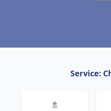
Service: C
🚿