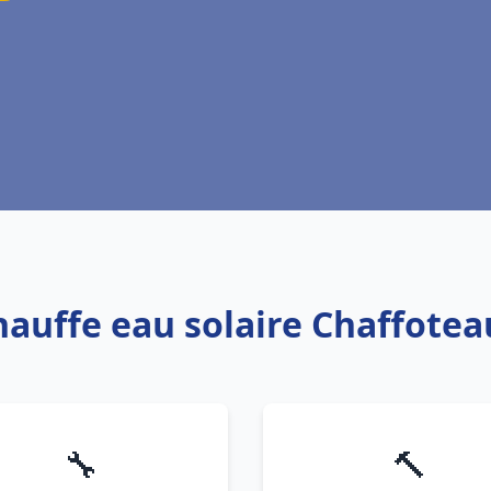
hauffe eau solaire Chaffote
🔧
🔨