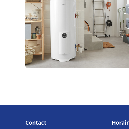
Contact
Horair