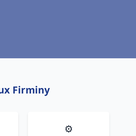
aux Firminy
⚙️