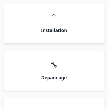
🚿
Installation
🔧
Dépannage