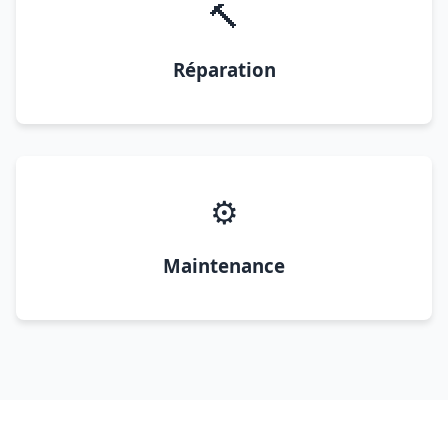
🔨
Réparation
⚙️
Maintenance