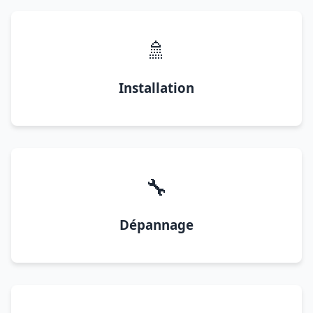
🚿
Installation
🔧
Dépannage