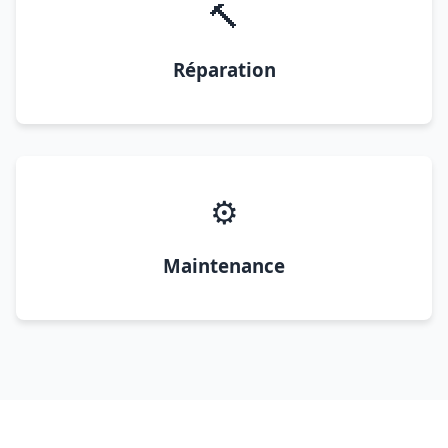
🔨
Réparation
⚙️
Maintenance