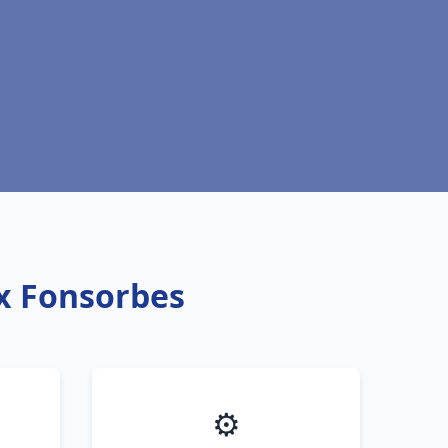
ux Fonsorbes
⚙️