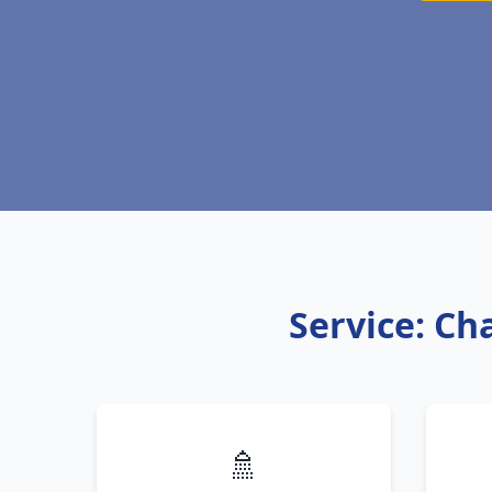
Service: Ch
🚿