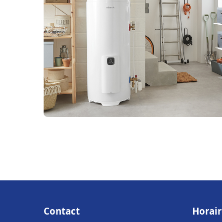
Contact
Horair