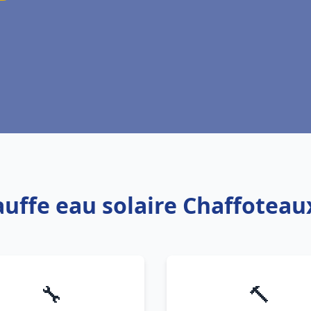
auffe eau solaire Chaffotea
🔧
🔨