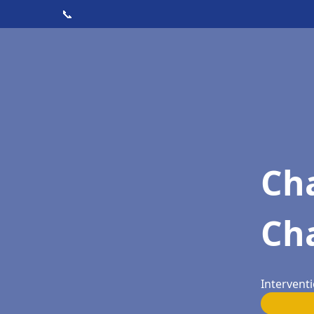
📞
Cha
Ch
Intervent