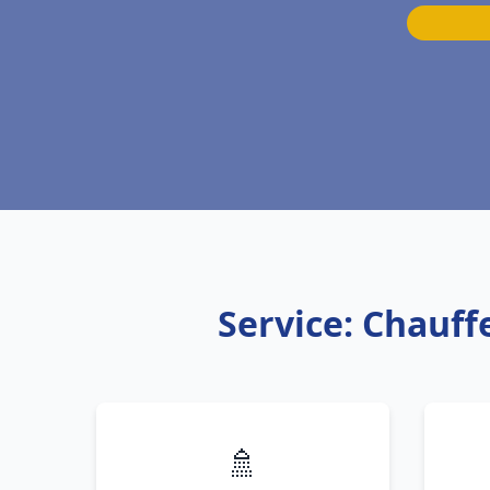
Service: Chauff
🚿