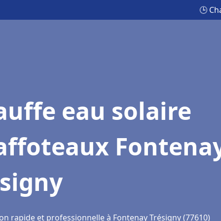
🕒 Ch
uffe eau solaire
affoteaux Fontena
ésigny
ion rapide et professionnelle à Fontenay Trésigny (77610)