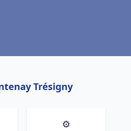
ontenay Trésigny
⚙️