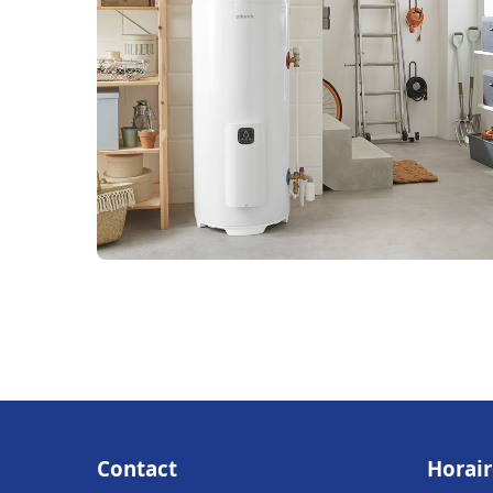
Contact
Horair