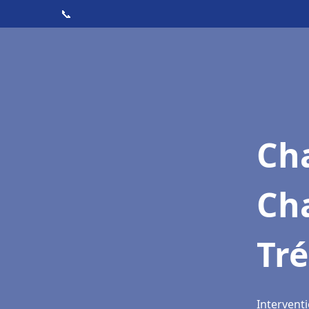
📞
Cha
Ch
Tr
Intervent