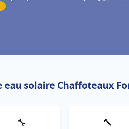
e eau solaire Chaffoteaux F
🔧
🔨