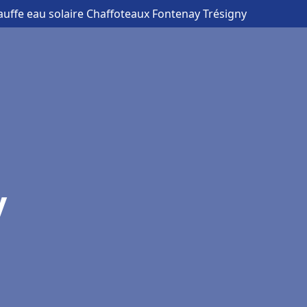
auffe eau solaire Chaffoteaux Fontenay Trésigny
y