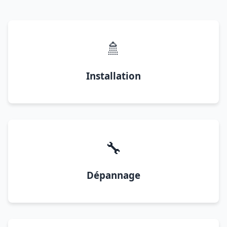
🚿
Installation
🔧
Dépannage