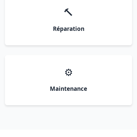
🔨
Réparation
⚙️
Maintenance