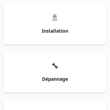
🚿
Installation
🔧
Dépannage