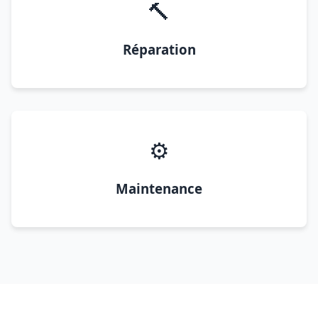
🔨
Réparation
⚙️
Maintenance