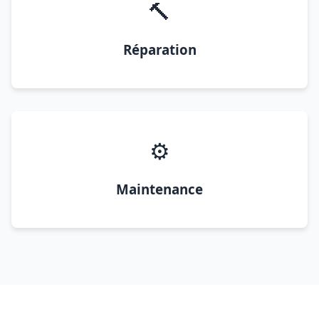
🔨
Réparation
⚙️
Maintenance