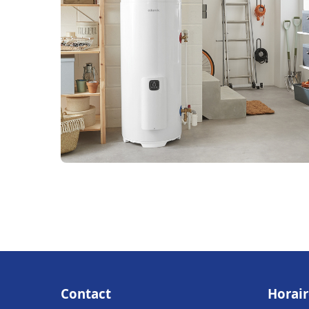
Contact
Horair