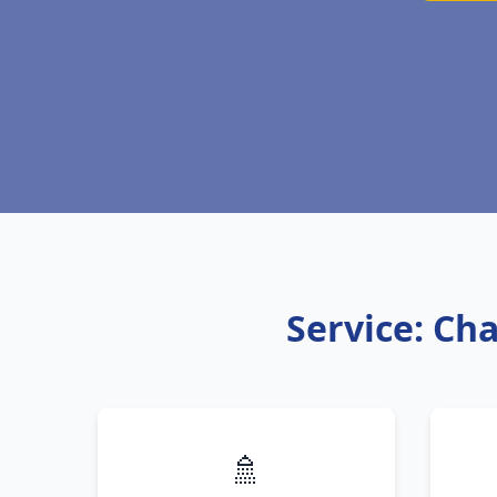
Service: Ch
🚿