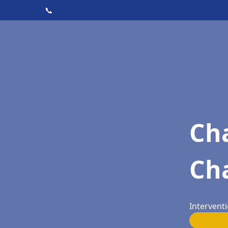
📞
Cha
Cha
Interventi