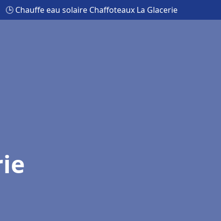
🕒 Chauffe eau solaire Chaffoteaux La Glacerie
rie