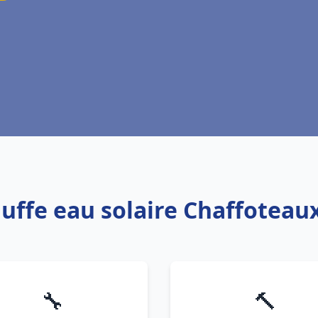
auffe eau solaire Chaffoteaux
🔧
🔨