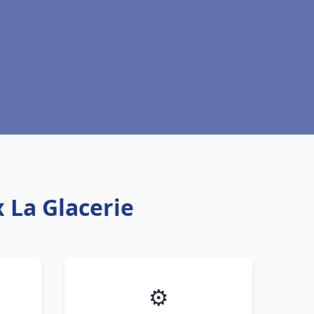
 La Glacerie
⚙️