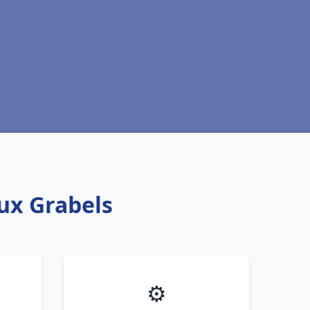
aux Grabels
⚙️