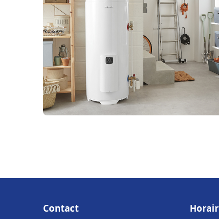
Contact
Horair