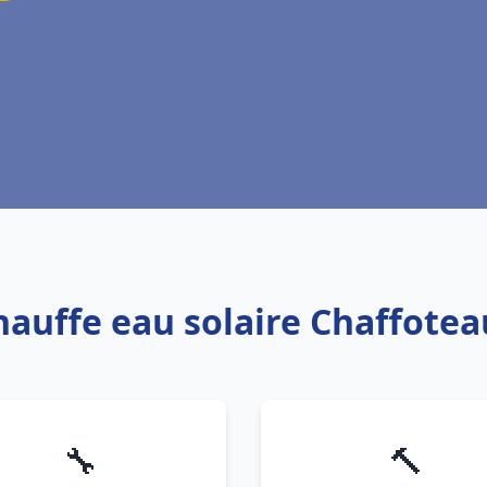
hauffe eau solaire Chaffote
🔧
🔨