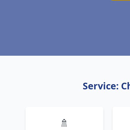
Service: C
🚿