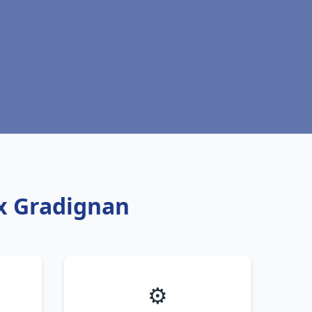
ux Gradignan
⚙️