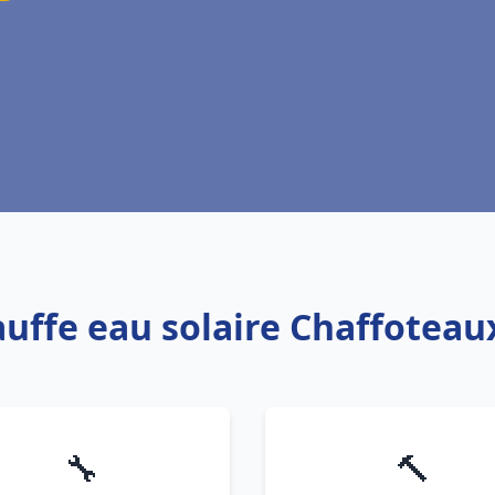
auffe eau solaire Chaffotea
🔧
🔨