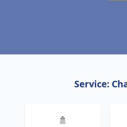
Service: Ch
🚿