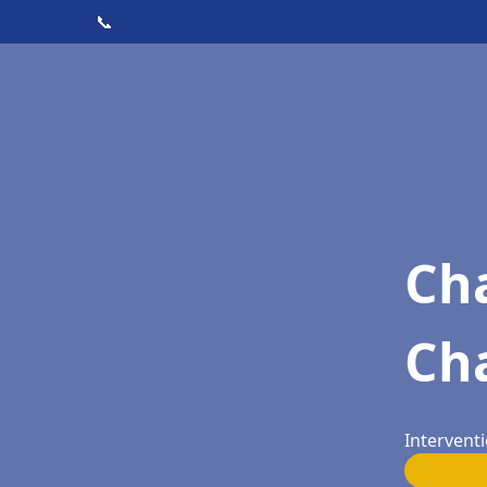
📞
Cha
Ch
Intervent