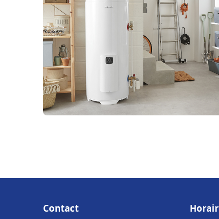
Contact
Horair