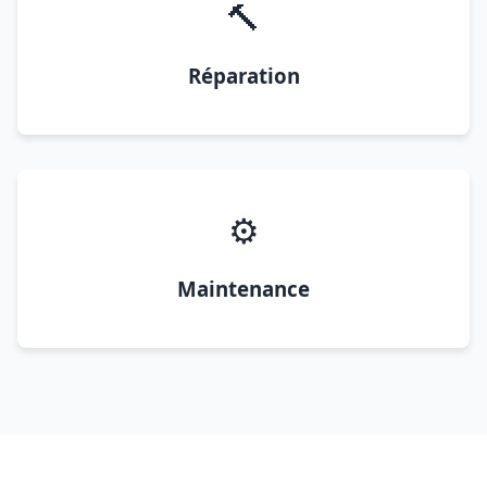
🔨
Réparation
⚙️
Maintenance