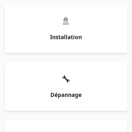
🚿
Installation
🔧
Dépannage