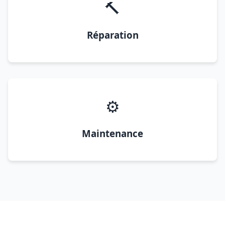
🔨
Réparation
⚙️
Maintenance