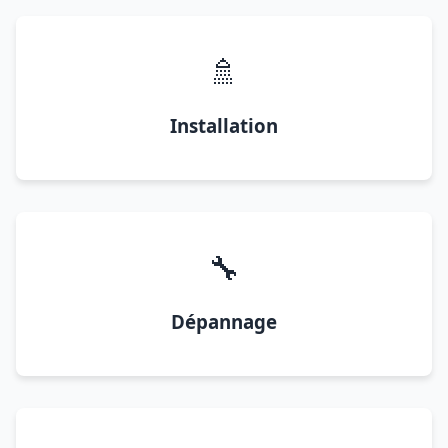
🚿
Installation
🔧
Dépannage