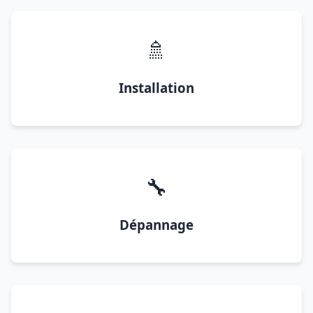
🚿
Installation
🔧
Dépannage