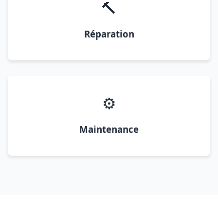
🔨
Réparation
⚙️
Maintenance