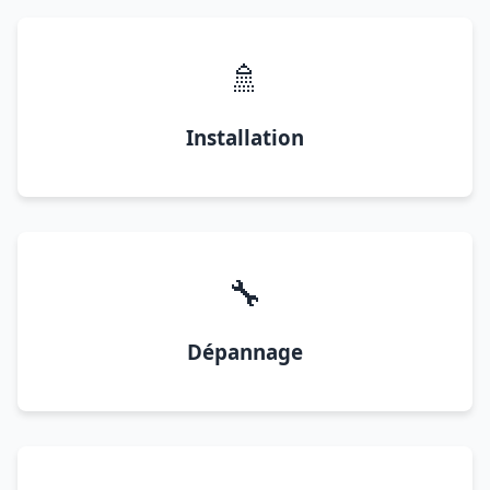
🚿
Installation
🔧
Dépannage