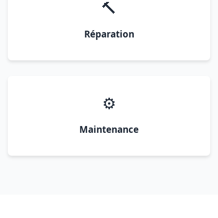
🔨
Réparation
⚙️
Maintenance