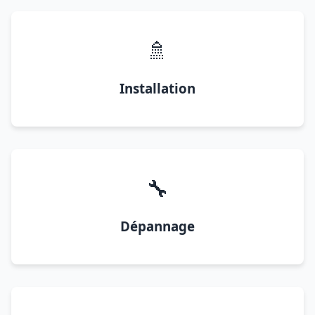
🚿
Installation
🔧
Dépannage