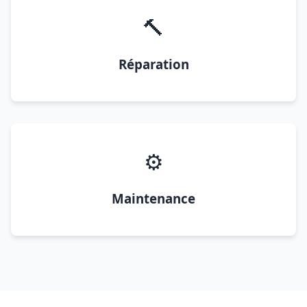
🔨
Réparation
⚙️
Maintenance