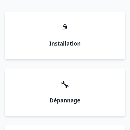
🚿
Installation
🔧
Dépannage