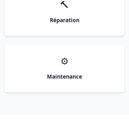
🔨
Réparation
⚙️
Maintenance