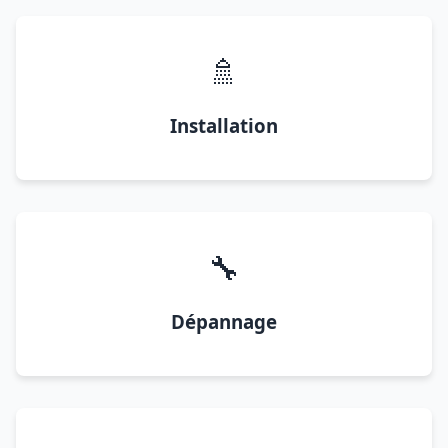
🚿
Installation
🔧
Dépannage