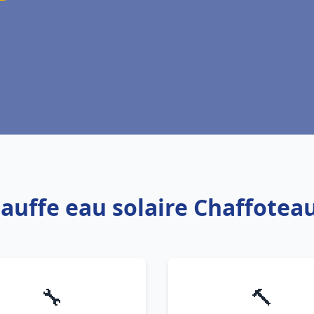
hauffe eau solaire Chaffote
🔧
🔨