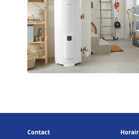
Contact
Horair