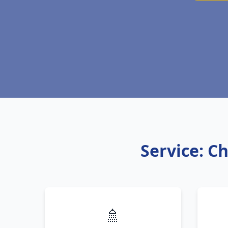
Service: C
🚿