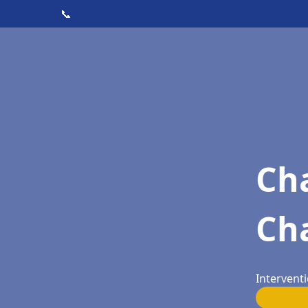
📞
Cha
Ch
Intervent