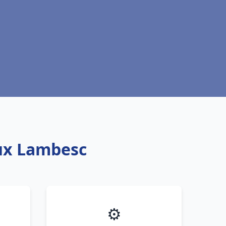
aux Lambesc
⚙️