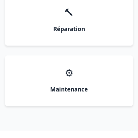
🔨
Réparation
⚙️
Maintenance