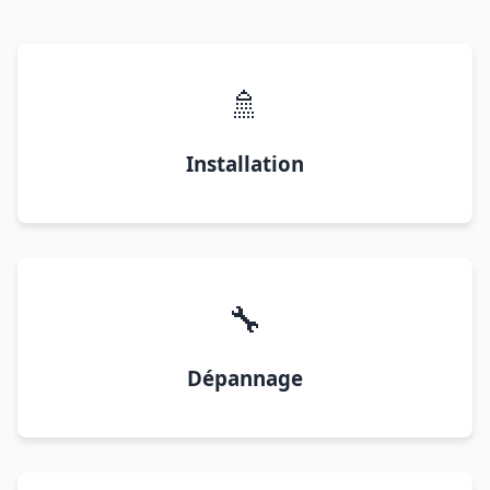
🚿
Installation
🔧
Dépannage