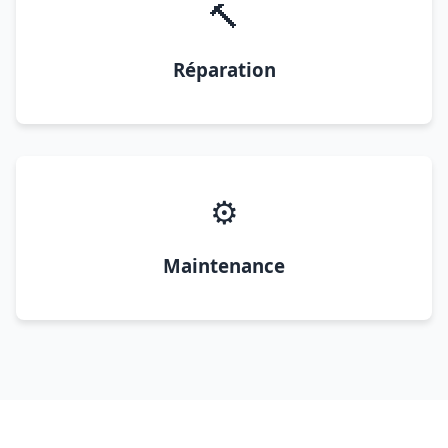
🔨
Réparation
⚙️
Maintenance