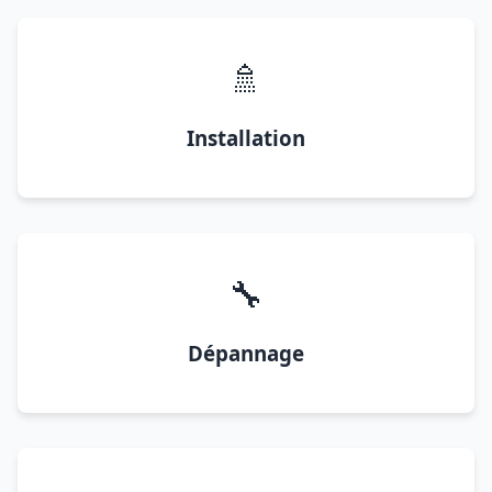
🚿
Installation
🔧
Dépannage