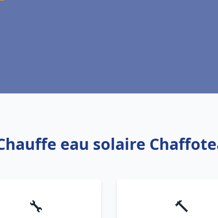
 Chauffe eau solaire Chaffot
🔧
🔨