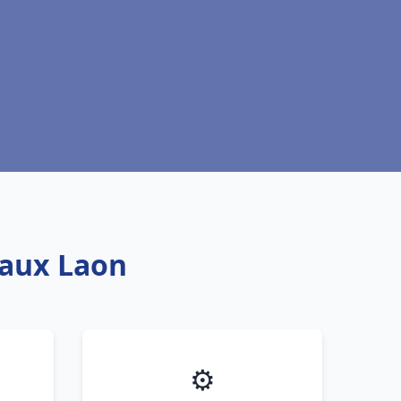
eaux Laon
⚙️