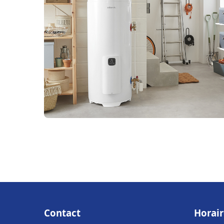
Contact
Horair