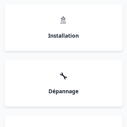
🚿
Installation
🔧
Dépannage