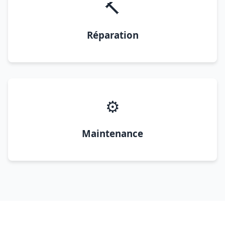
🔨
Réparation
⚙️
Maintenance