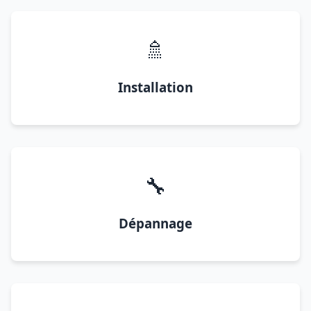
🚿
Installation
🔧
Dépannage