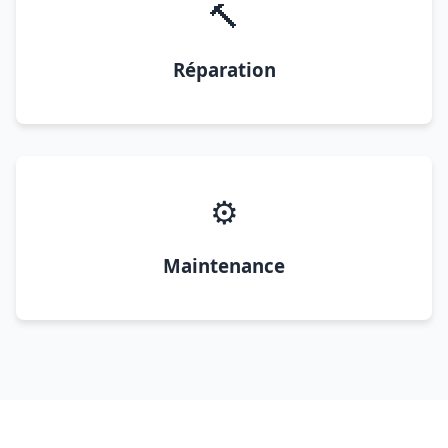
🔨
Réparation
⚙️
Maintenance