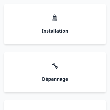
🚿
Installation
🔧
Dépannage