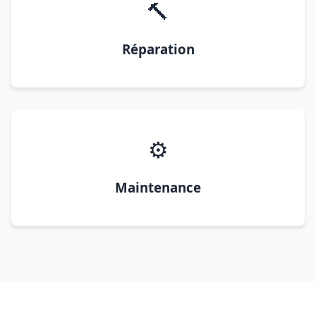
🔨
Réparation
⚙️
Maintenance