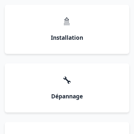
🚿
Installation
🔧
Dépannage