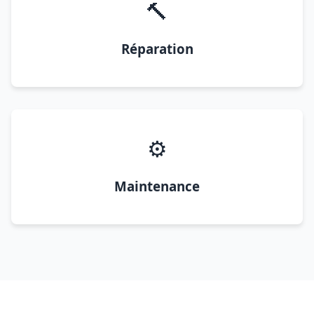
🔨
Réparation
⚙️
Maintenance