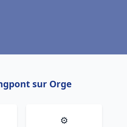
ongpont sur Orge
⚙️