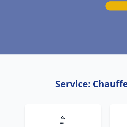
Service: Chauff
🚿