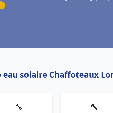
e eau solaire Chaffoteaux L
🔧
🔨