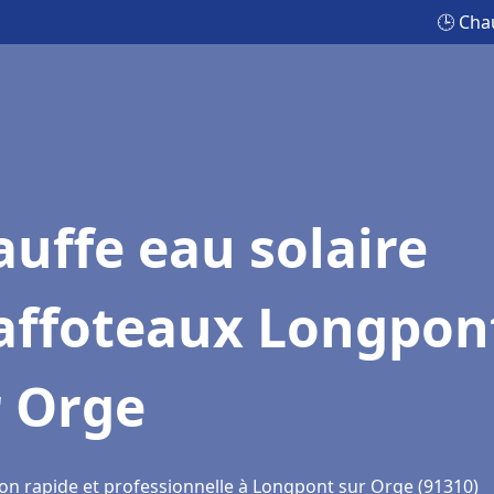
🕒 Cha
uffe eau solaire
affoteaux Longpon
r Orge
ion rapide et professionnelle à Longpont sur Orge (91310)