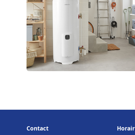
Contact
Horair