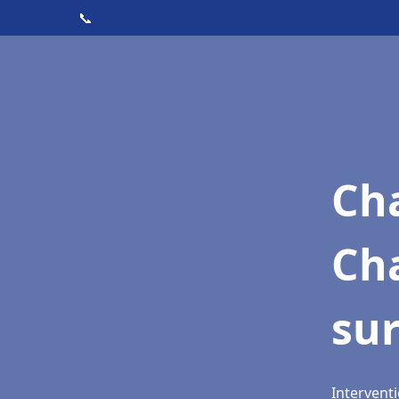
📞
Cha
Ch
su
Intervent