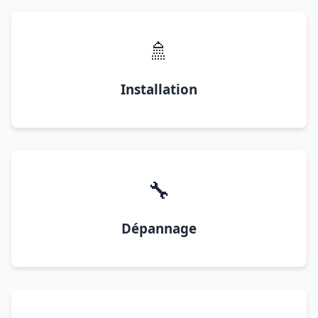
🚿
Installation
🔧
Dépannage