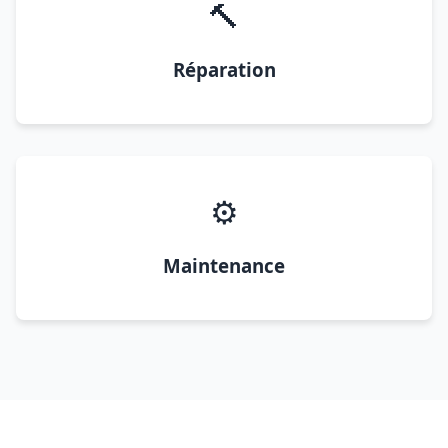
🔨
Réparation
⚙️
Maintenance