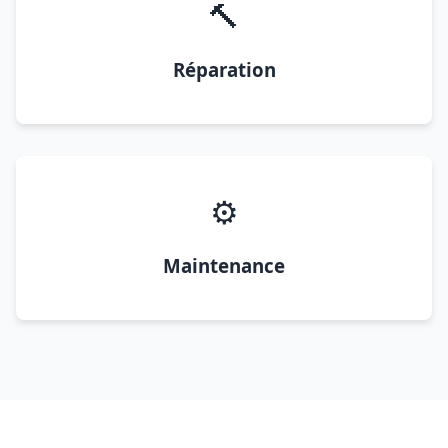
🔨
Réparation
⚙️
Maintenance