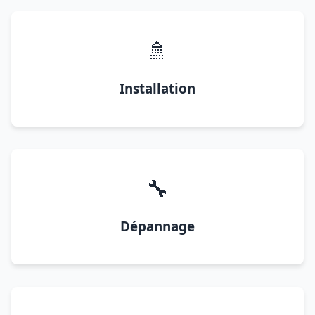
🚿
Installation
🔧
Dépannage