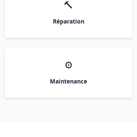
🔨
Réparation
⚙️
Maintenance