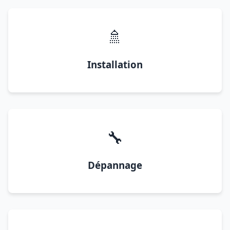
🚿
Installation
🔧
Dépannage