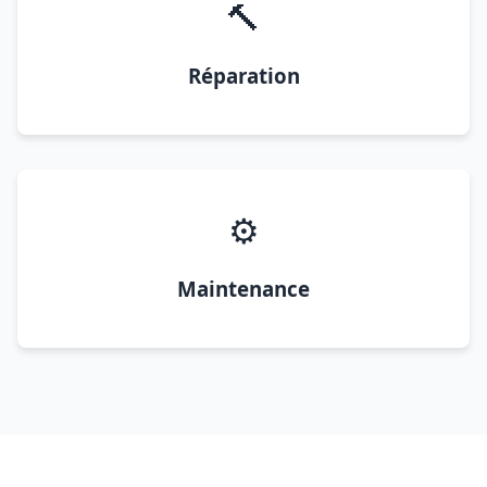
🔨
Réparation
⚙️
Maintenance