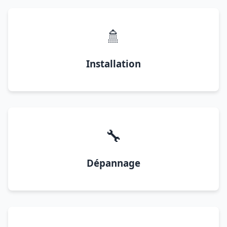
🚿
Installation
🔧
Dépannage