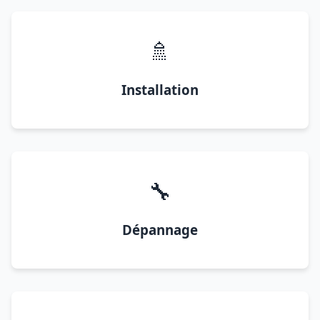
🚿
Installation
🔧
Dépannage