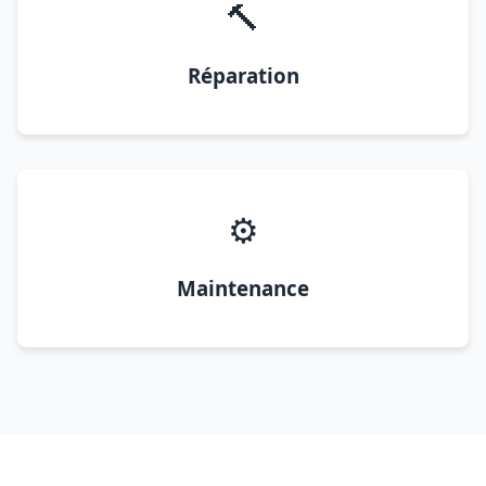
🔨
Réparation
⚙️
Maintenance